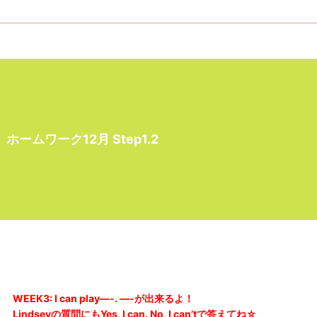
ホームワーク12月 Step1.2
WEEK3: I can play—-. —-が出来るよ！
Lindseyの質問にもYes, I can. No, I can’tで答えてね☆