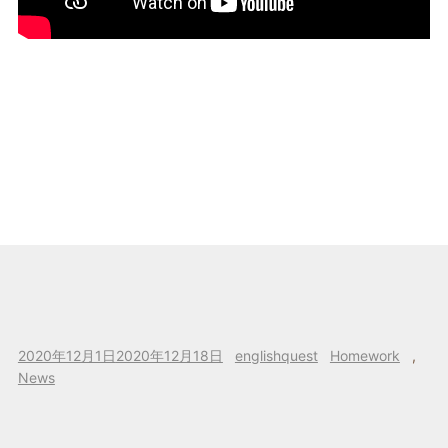
投
作
カ
2020年12月1日
2020年12月18日
englishquest
Homework
,
稿
成
テ
News
日:
者
ゴ
リ
ー