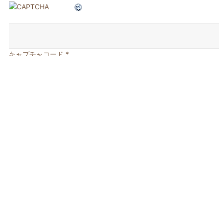
キャプチャコード
*
投
前
英語の歌詞で英語がもっと好きになれる！