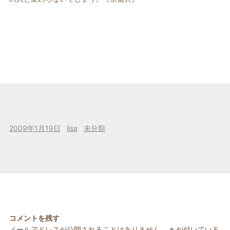
投
作
カ
2009年1月19日
lisa
未分類
稿
成
テ
日:
者
ゴ
リ
ー
コメントを残す
メールアドレスが公開されることはありません。
※
が付いている