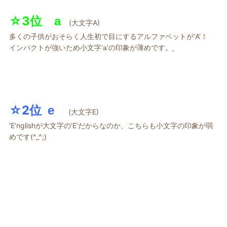
☆3位
a
(大文字A)
多くの子供がおそらく人生初で目にするアルファベットが’A’！
インパクトが強いため小文字
‘の印象が薄めです。
‘a
☆2位
e
(大文字E)
‘E’nglishが大文字の’E’だからなのか、こちらも小文字の印象が弱
めです(^_^;)