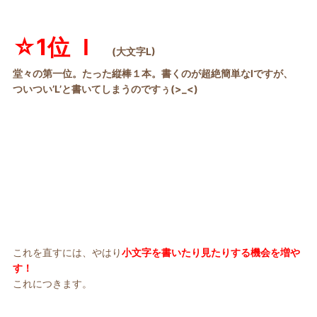
☆
1
位
l
(
大文字
L)
堂々
の第一位。たった
縦棒１本。
書くのが超絶
簡単
な
l
ですが、
ついつい’L’
と書いてしまうのですぅ
(>_<)
これを直すには、やはり
小文字を書いたり見たりする機会を増や
す！
これにつきます。