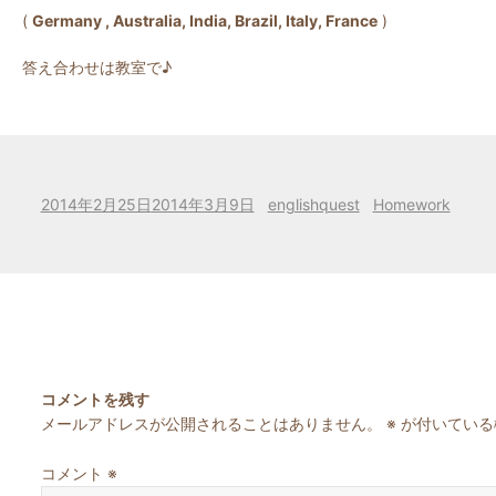
(
Germany , Australia, India, Brazil, Italy, France
)
答え合わせは教室で♪
投
作
カ
2014年2月25日
2014年3月9日
englishquest
Homework
稿
成
テ
日:
者
ゴ
リ
ー
コメントを残す
メールアドレスが公開されることはありません。
※
が付いている
コメント
※