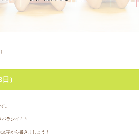
日）
8日）
です。
スバラシイ＾＾
大文字から書きましょう！