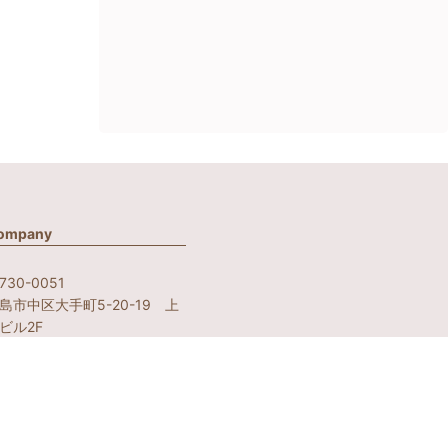
ompany
730-0051
島市中区大手町5-20-19 上
ビル2F
テップワン内