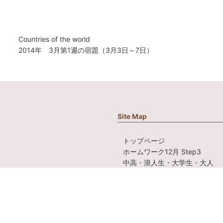
投
前
Countries of the world
稿
の
次
2014年 3月第1週の宿題（3月3日～7日）
ナ
投
の
ビ
稿:
投
ゲ
稿:
ー
シ
ョ
Site Map
ン
トップページ
ホームワーク12月 Step3
中高・浪人生・大学生・大人
先生紹介
Teachers
幼児・小学生クラス
Kids Class
クラス詳細
Class Information
アクセス
access
スケジュール・教場・授業料