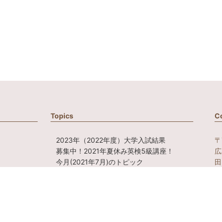
Topics
C
2023年（2022年度）大学入試結果
〒
募集中！2021年夏休み英検5級講座！
広
今月(2021年7月)のトピック
田
複数形でカタカナになっている言葉
ス
ご自身・お子様のシャツの英語ロゴを読
んでいますか？