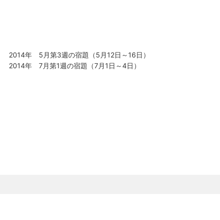
投
前
2014年 5月第3週の宿題（5月12日～16日）
稿
の
次
2014年 7月第1週の宿題（7月1日～4日）
ナ
投
の
ビ
稿:
投
ゲ
稿:
ー
シ
ョ
ン