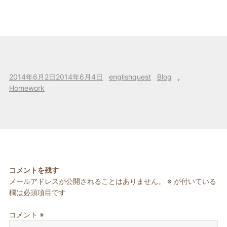
投
作
カ
2014年6月2日
2014年6月4日
englishquest
Blog
,
稿
成
テ
Homework
日:
者
ゴ
リ
ー
コメントを残す
メールアドレスが公開されることはありません。
※
が付いている
欄は必須項目です
コメント
※