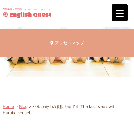
英語教室・専門塾のイングリッシュクエスト
English Quest
アクセスマップ
Home
>
Blog
>
ハルカ先生の最後の週です:The last week with
Haruka sensei