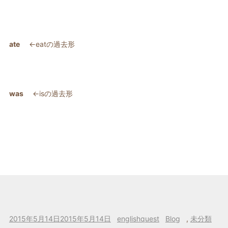
ate
←eatの過去形
was
←isの過去形
投
作
カ
2015年5月14日
2015年5月14日
englishquest
Blog
,
未分類