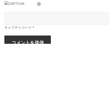
キャプチャコード
*
投
前
5月のターゲット （STEP2)
稿
の
次
6月のターゲット （STEP1）
ナ
投
の