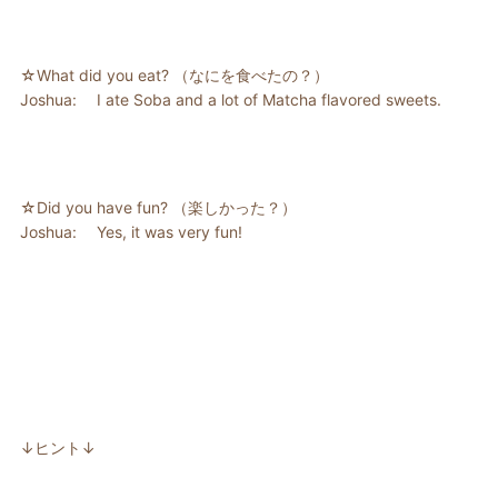
☆What did you eat? （なにを食べたの？）
Joshua: I ate Soba and a lot of Matcha flavored sweets.
☆Did you have fun? （楽しかった？）
Joshua: Yes, it was very fun!
↓ヒント↓