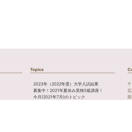
Topics
C
2023年（2022年度）大学入試結果
〒
募集中！2021年夏休み英検5級講座！
広
今月(2021年7月)のトピック
田
複数形でカタカナになっている言葉
ス
ご自身・お子様のシャツの英語ロゴを読
んでいますか？