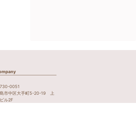
ompany
730-0051
島市中区大手町5-20-19 上
ビル2F
テップワン内