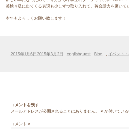
英検４級に出てくる表現も少しずつ取り入れて、英会話力を磨いて
本年もよろしくお願い致します！
投
作
カ
2015年1月6日
2015年3月2日
englishquest
Blog
,
イベント・
稿
成
テ
日:
者
ゴ
リ
ー
コメントを残す
メールアドレスが公開されることはありません。
※
が付いている
コメント
※