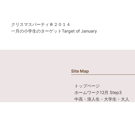
投
前
クリスマスパーティ☆２０１４
稿
の
次
一月の小学生のターゲットTarget of January
ナ
投
の
ビ
稿:
投
ゲ
稿:
ー
シ
ョ
Site Map
ン
トップページ
ホームワーク12月 Step3
中高・浪人生・大学生・大人
先生紹介
Teachers
幼児・小学生クラス
Kids Class
クラス詳細
Class Information
アクセス
access
スケジュール・教場・授業料