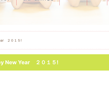
ar ２０１５!
New Year ２０１５!