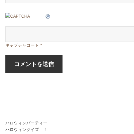
キャプチャコード
*
投
前
ハロウィンパーティー
稿
の
次
ハロウィンクイズ！！