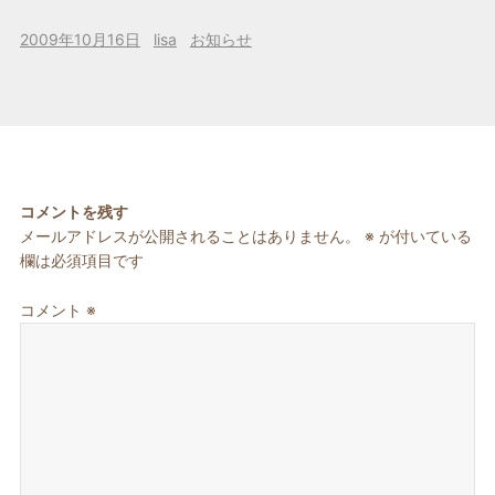
投
作
カ
2009年10月16日
lisa
お知らせ
稿
成
テ
日:
者
ゴ
リ
ー
コメントを残す
メールアドレスが公開されることはありません。
※
が付いている
欄は必須項目です
コメント
※